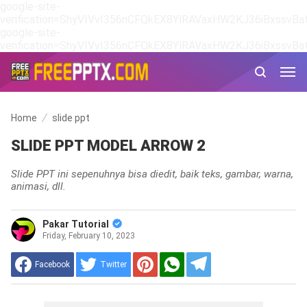
google-site-
verification=ShyVIVvI356nCFQkEX8YlRAVaxHW2KJ36iBxssvBat
google-site-
verification=ShyVIVvI356nCFQkEX8YlRAVaxHW2KJ36iBxssvBat
Home
slide ppt
SLIDE PPT MODEL ARROW 2
Slide PPT ini sepenuhnya bisa diedit, baik teks, gambar, warna,
animasi, dll.
Pakar Tutorial
Friday, February 10, 2023
Facebook
Twitter