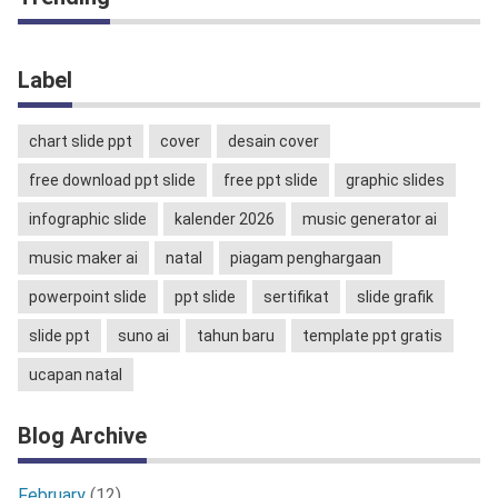
Label
chart slide ppt
cover
desain cover
free download ppt slide
free ppt slide
graphic slides
infographic slide
kalender 2026
music generator ai
music maker ai
natal
piagam penghargaan
powerpoint slide
ppt slide
sertifikat
slide grafik
slide ppt
suno ai
tahun baru
template ppt gratis
ucapan natal
Blog Archive
February
(12)