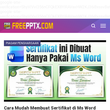
google-site-
verification=ShyVIVvI356nCFQkEX8YlRAVaxHW2KJ36iBxssvBat
google-site-
verification=ShyVIVvI356nCFQkEX8YlRAVaxHW2KJ36iBxssvBat
PIAGAM PENGHARGAAN
Cara Mudah Membuat Sertifikat di Ms Word